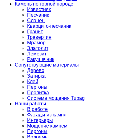
Камень по горной породе
Известняк
Песчаник
Сланец
Кварцито-песчаник
Гранит
Травертин
Мрамор
Златолит
Лемезит
Ракушечник
Сопутствующие материалы
Дерево
Затирка
Клей
Пергоны
Пропитка
Система мощения Tubag
Наши работы
В работе
Фасады из камня
Интерьеры
Мощение камнем
Пергоны
Водоемы