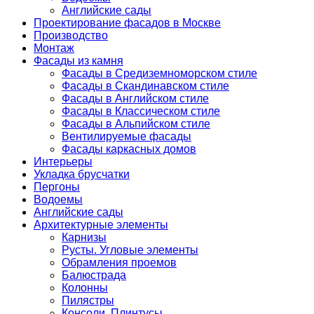
Английские сады
Проектирование фасадов в Москве
Производство
Монтаж
Фасады из камня
Фасады в Средиземноморском стиле
Фасады в Скандинавском стиле
Фасады в Английском стиле
Фасады в Классическом стиле
Фасады в Альпийском стиле
Вентилируемые фасады
Фасады каркасных домов
Интерьеры
Укладка брусчатки
Пергоны
Водоемы
Английские сады
Архитектурные элементы
Карнизы
Русты. Угловые элементы
Обрамления проемов
Балюстрада
Колонны
Пилястры
Консоли. Плинтусы