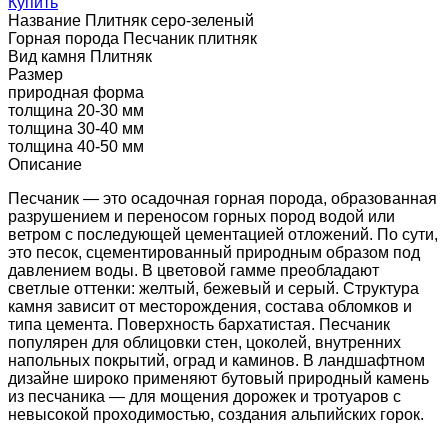
Купить
Название
Плитняк серо-зеленый
Горная порода
Песчаник плитняк
Вид камня
Плитняк
Размер
природная форма
толщина 20-30 мм
толщина 30-40 мм
толщина 40-50 мм
Описание
Песчаник — это осадочная горная порода, образованная
разрушением и переносом горных пород водой или
ветром с последующей цементацией отложений. По сути,
это песок, сцементированный природным образом под
давлением воды. В цветовой гамме преобладают
светлые оттенки: желтый, бежевый и серый. Структура
камня зависит от месторождения, состава обломков и
типа цемента. Поверхность бархатистая. Песчаник
популярен для облицовки стен, цоколей, внутренних
напольных покрытий, оград и каминов. В ландшафтном
дизайне широко применяют бутовый природный камень
из песчаника — для мощения дорожек и тротуаров с
невысокой проходимостью, создания альпийских горок.