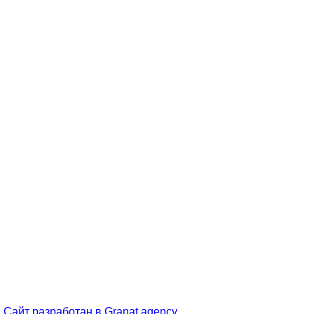
и
Сайт разработан в
Granat agency