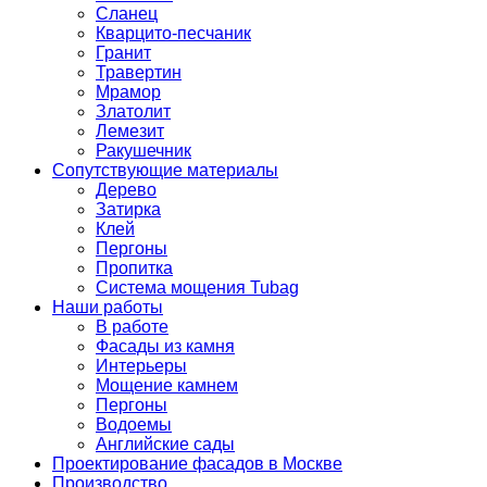
Сланец
Кварцито-песчаник
Гранит
Травертин
Мрамор
Златолит
Лемезит
Ракушечник
Сопутствующие материалы
Дерево
Затирка
Клей
Пергоны
Пропитка
Система мощения Tubag
Наши работы
В работе
Фасады из камня
Интерьеры
Мощение камнем
Пергоны
Водоемы
Английские сады
Проектирование фасадов в Москве
Производство