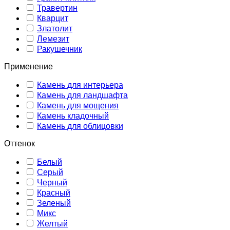
Травертин
Кварцит
Златолит
Лемезит
Ракушечник
Применение
Камень для интерьера
Камень для ландшафта
Камень для мощения
Камень кладочный
Камень для облицовки
Оттенок
Белый
Серый
Черный
Красный
Зеленый
Микс
Желтый