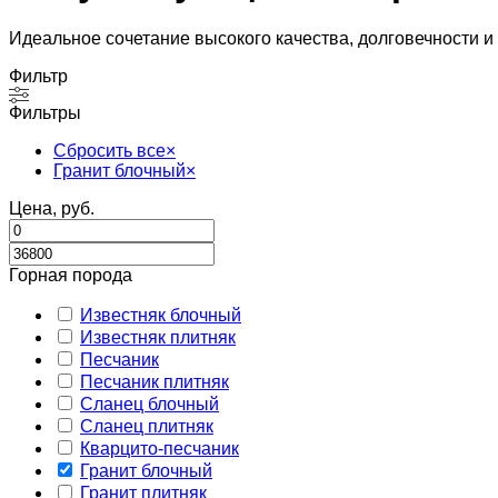
Идеальное сочетание высокого качества, долговечности и
Фильтр
Фильтры
Сбросить все
×
Гранит блочный
×
Цена, руб.
Горная порода
Известняк блочный
Известняк плитняк
Песчаник
Песчаник плитняк
Сланец блочный
Сланец плитняк
Кварцито-песчаник
Гранит блочный
Гранит плитняк