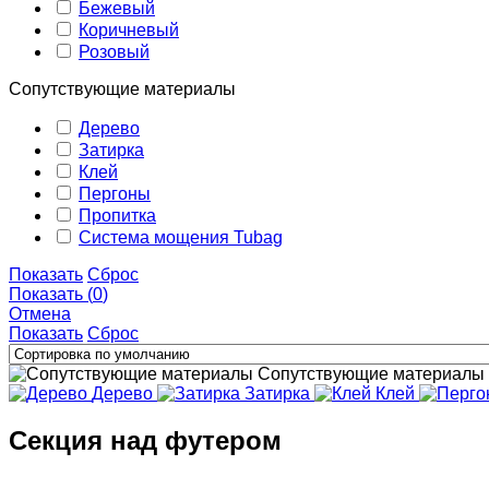
Бежевый
Коричневый
Розовый
Сопутствующие материалы
Дерево
Затирка
Клей
Пергоны
Пропитка
Система мощения Tubag
Показать
Сброс
Показать
(
0
)
Отмена
Показать
Сброс
Сопутствующие материалы
Дерево
Затирка
Клей
Секция над футером