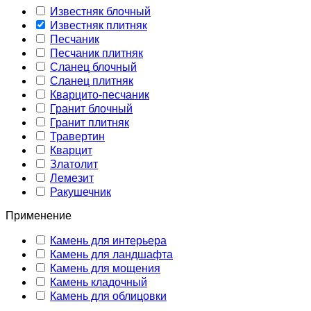
Известняк блочный
Известняк плитняк
Песчаник
Песчаник плитняк
Сланец блочный
Сланец плитняк
Кварцито-песчаник
Гранит блочный
Гранит плитняк
Травертин
Кварцит
Златолит
Лемезит
Ракушечник
Применение
Камень для интерьера
Камень для ландшафта
Камень для мощения
Камень кладочный
Камень для облицовки