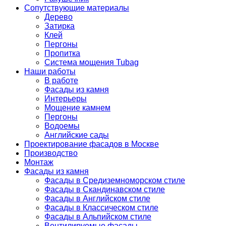
Сопутствующие материалы
Дерево
Затирка
Клей
Пергоны
Пропитка
Система мощения Tubag
Наши работы
В работе
Фасады из камня
Интерьеры
Мощение камнем
Пергоны
Водоемы
Английские сады
Проектирование фасадов в Москве
Производство
Монтаж
Фасады из камня
Фасады в Средиземноморском стиле
Фасады в Скандинавском стиле
Фасады в Английском стиле
Фасады в Классическом стиле
Фасады в Альпийском стиле
Вентилируемые фасады