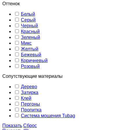
Оттенок
Белый
Серый
Черный
Красный
Зеленый
Микс
Желтый
Бежевый
Коричневый
Розовый
Сопутствующие материалы
Дерево
Затирка
Клей
Пергоны
Пропитка
Система мощения Tubag
Показать
Сброс