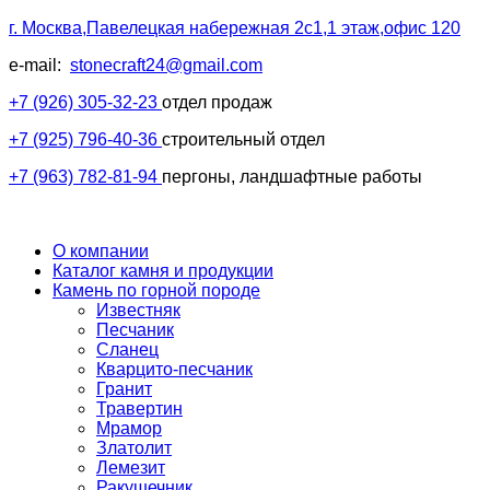
г. Москва,Павелецкая набережная 2с1,1 этаж,офис 120
e-mail:
stonecraft24@gmail.com
+7 (926) 305-32-23
отдел продаж
+7 (925) 796-40-36
строительный отдел
+7 (963) 782-81-94
пергоны, ландшафтные работы
О компании
Каталог камня и продукции
Камень по горной породе
Известняк
Песчаник
Сланец
Кварцито-песчаник
Гранит
Травертин
Мрамор
Златолит
Лемезит
Ракушечник